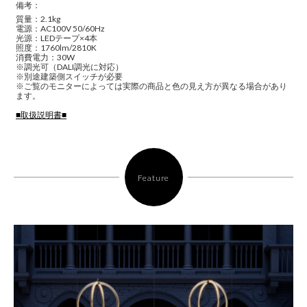
備考：
質量：2.1kg
電源：AC100V 50/60Hz
光源：LEDテープ×4本
照度：1760lm/2810K
消費電力：30W
※調光可（DALI調光に対応）
※別途建築側スイッチが必要
※ご覧のモニターによっては実際の商品と色の見え方が異なる場合があり
ます。
■取扱説明書■
Feature