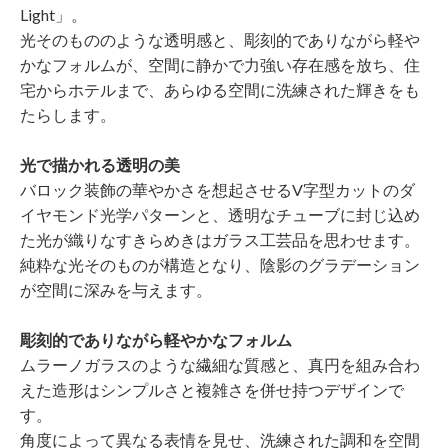
Light」。
光そのもののような透明感と、彫刻的でありながら軽や
かなフォルムが、空間に静かで力強い存在感を放ち、住
宅からホテルまで、あらゆる空間に洗練された輝きをも
たらします。
光で描かれる透明の美
バロック装飾の華やかさを想起させるV字型カットのダ
イヤモンド光学パターンと、透明なチューブに封じ込め
た光が織りなすきらめきはガラス工芸品を思わせます。
純粋な光そのものが構造となり、陰影のグラデーション
が空間に深みを与えます。
彫刻的でありながら軽やかなフォルム
ムラーノガラスのような繊細な質感と、真円を組み合わ
えた造形はシンプルさと複雑さを併せ持つデザインで
す。
角度によって異なる表情を見せ、洗練された調和を空間