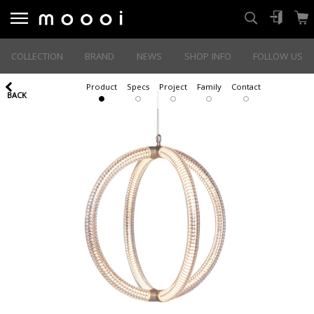
COLLECTION
BRAND
NEWS
SHOP INFO
FOLLOW US
Product
Specs
Project
Family
Contact
BACK