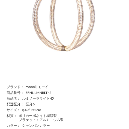
ブランド：
moooi | モーイ
商品番号：
SFHL-LMNRLT45
商品名：
ルミノーラライト45
配送区分
：
区分6
サイズ：
φ49/H52cm
材質：
ポリカーボネイト樹脂製
ブラケット：アルミニウム製
カラー：
シャンパンカラー