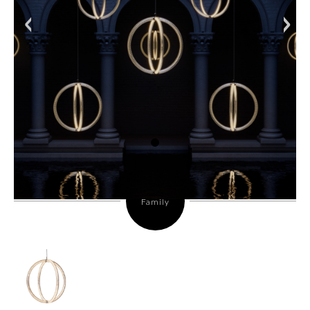
<
>
Family