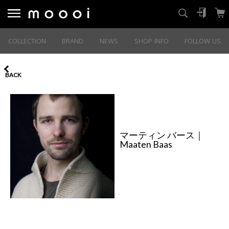
COLLECTION
BRAND
NEWS
SHOP INFO
FOLLOW US
BACK
マーティン バース｜
Maaten Baas