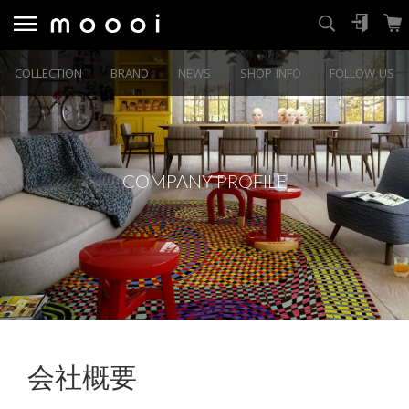
COLLECTION
BRAND
NEWS
SHOP INFO
FOLLOW US
COMPANY PROFILE
会社概要