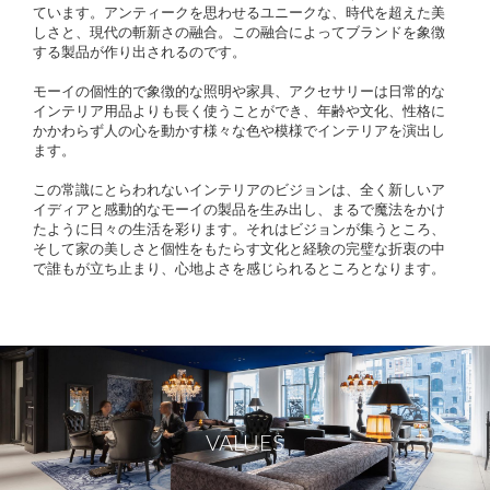
ています。アンティークを思わせるユニークな、時代を超えた美
しさと、現代の斬新さの融合。この融合によってブランドを象徴
する製品が作り出されるのです。
モーイの個性的で象徴的な照明や家具、アクセサリーは日常的な
インテリア用品よりも長く使うことができ、年齢や文化、性格に
かかわらず人の心を動かす様々な色や模様でインテリアを演出し
ます。
この常識にとらわれないインテリアのビジョンは、全く新しいア
イディアと感動的なモーイの製品を生み出し、まるで魔法をかけ
たように日々の生活を彩ります。それはビジョンが集うところ、
そして家の美しさと個性をもたらす文化と経験の完璧な折衷の中
で誰もが立ち止まり、心地よさを感じられるところとなります。
VALUES