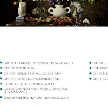
HISTORY
SALONE DEL MOBILE AT VIA SAVONA 56, MILAN (IT)
SALONE DEL
ICFF, NEW YORK, (USA)
ICFF, NEW 
LONDON DESIGN FESTIVAL, LONDON (UK)
LONDON DE
OPENING STOCKHOLM SHOWROOM (SE)
OPENING 
MOOOI X GENTLE MONSTER LAUNCH
LAUNCH WEBSHOP THE NETHERLANDS (SHOP-
NL.MOOOI.COM)
LAUNCH WEBSHOP EU (SHOP-EU.MOOOI.COM)