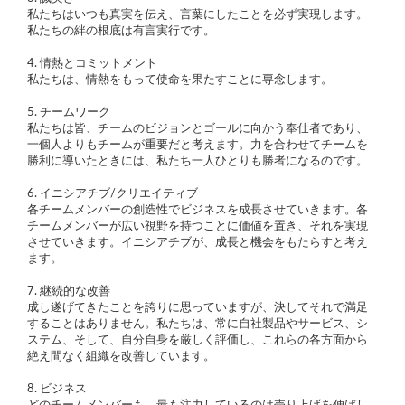
私たちはいつも真実を伝え、言葉にしたことを必ず実現します。
私たちの絆の根底は有言実行です。
4. 情熱とコミットメント
私たちは、情熱をもって使命を果たすことに専念します。
5. チームワーク
私たちは皆、チームのビジョンとゴールに向かう奉仕者であり、
一個人よりもチームが重要だと考えます。力を合わせてチームを
勝利に導いたときには、私たち一人ひとりも勝者になるのです。
6. イニシアチブ/クリエイティブ
各チームメンバーの創造性でビジネスを成長させていきます。各
チームメンバーが広い視野を持つことに価値を置き、それを実現
させていきます。イニシアチブが、成長と機会をもたらすと考え
ます。
7. 継続的な改善
成し遂げてきたことを誇りに思っていますが、決してそれで満足
することはありません。私たちは、常に自社製品やサービス、シ
ステム、そして、自分自身を厳しく評価し、これらの各方面から
絶え間なく組織を改善しています。
8. ビジネス