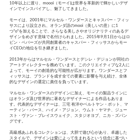
10年以上に渡り、moooi（モーイ)は世界を革新的で輝かしいデザ
インでインスパイアし、魅了してきました。
モーイは、2001年にマルセル・ワンダースとキャスパー・フィッ
サスにより設立され、オランダ語のmooi（美しいの意）に1
つ"o"を加えることで、さらなる美しさやオリジナリティのあるデ
ザインをめざす意味で名付けられました。2015年9月1日からはロ
ビン・ベバーズが共同創業者のキャスパー・フィッサスからモー
イCEOの地位を引き継ぎました。
2013年からはマルセル・ワンダースとデシレ・デジョンが同社の
アートディレクターを務めています。このクリエイティブな2人に
よって、モーイの創造的な可能性が広がります。ワンダースとフ
ィッサスは、ブランドを成す全ての要素に影響を与え続け、全体
的なデザインの選定に責任を負っています。
マルセル・ワンダースのデザインに加え、モーイの製品ラインに
はオランダ及び世界的に著名なデザイナーによる作品もありま
す。代表的なデザイナーは、三宅 有洋やベルトヤン・ポット、マ
ーティン・バース、ハイメ・アジョン、ウムト・ヤマチ、ジュー
スト・ヴァン・ブレイスウェイク、スタジオヨブ、ニカ・ズパン
グです。
高級感あふれるコレクションは、大胆で遊び心があり、卓越した
スタイルで、デザインは愛によって生まれるという信念に基づい