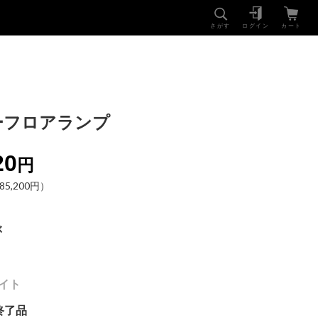
NEWS
SHOP
さがす
ログイン
カート
ーフロアランプ
20
円
5,200円）
ぶ
ワイト
終了品