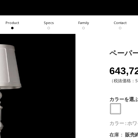
COLLECTION
BRAND
Product
Specs
Family
Contact
ペーパ
643,7
（税抜価格：58
カラーを選
カラー : ホ
在庫
：
販売