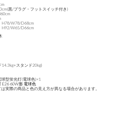
cm
0cm(黒/プラグ・フットスイッチ付き)
60cm
m
78/W78/D68cm
92/W65/D66cm
木
4.3kg+スタンド20kg)
電球型蛍光灯(電球色)×1
E26 60W形 電球色
ては実際の商品と色の見え方が異なる場合があります。