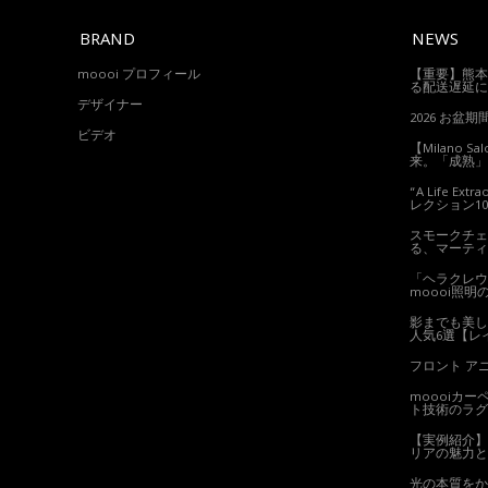
BRAND
NEWS
moooi プロフィール
【重要】熊本
る配送遅延に
デザイナー
2026 お盆
ビデオ
【Milano S
来。「成熟」
“A Life E
レクション1
スモークチェ
る、マーティ
「ヘラクレウ
moooi照明
影までも美し
人気6選【レ
フロント ア
moooiカ
ト技術のラグ
【実例紹介】
リアの魅力と
光の本質をか