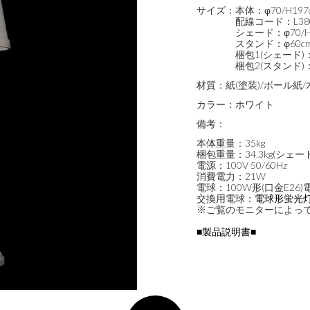
サイズ：
本体：φ70/H197
配線コード：L38
シェード：φ70/H
スタンド：φ60c
梱包1(シェード)：H
梱包2(スタンド)：H
材質：
紙(塗装)/ボール紙/
カラー：
ホワイト
備考：
本体重量：35kg
梱包重量：34.3kg(シェード1
電源：100V 50/60Hz
消費電力：21W
電球：100W形(口金E26)
交換用電球：
電球形蛍光灯 
※ご覧のモニターによっ
■製品説明書■