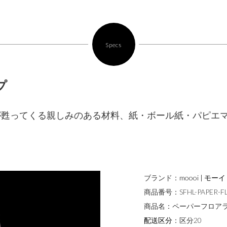
Specs
プ
が甦ってくる親しみのある材料、紙・ボール紙・パピエ
ブランド：
moooi | モーイ
商品番号：
SFHL-PAPER-
商品名：
ペーパーフロア
配送区分
：
区分20