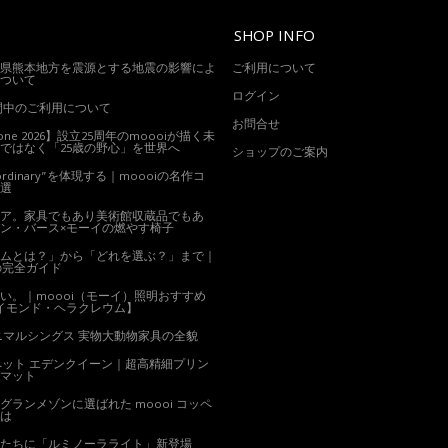
SHOP INFO
県熊本地方を震源とする地震の影響によ
ご利用について
ついて
ログイン
期間中のご利用について
お問合せ
alone 2026】設立25周年のmoooiが描く未
ではなく「25歳の野心」を世界へ
ショップのご案内
xtraordinary”を体現する｜moooiの名作コ
0選
ア。家具でもあり美術館収蔵品でもあ
ン・バース×モーイの燃やす椅子
ムとは？」から「どれを選ぶ？」まで｜
の完全ガイド
い。｜moooi（モーイ）照明おすすめ
イモンド・ヘラクレウム】
ニマルシングス 実物大動物家具の全貌
ーペット エデンクイーン｜超高精細プリン
マット
グランメゾンに選ばれた moooi コッペ
は
たちに「ルミノーラライト」新登場