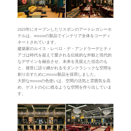
2023年にオープンしたリスボンのアートレガシーホ
テルは、moooiの製品でインテリア全体をコーディ
ネートされています。
建築家のルイス・レベロ・デ・アンドラーデとティ
アゴは時代を超えて愛される伝統的な外観と現代的
なデザインを融合させ、未来を見据えた信念のも
と、後世に語り継がれるモダンクラシックな空間を
創り出すためにmoooi製品を採用しました。
大胆なmoooiの色使いは、空間の活気と雰囲気を高
め、ゲストの心に残るような空間を作り出していま
す。