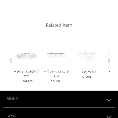
Related Item
<
>
ヘラクレウム3ビッグ
ヘラクレウム3エンド
ヘラクレウム3
ハブル
オー
レス
751,000円
407,
3,366,000円
570,000円
BRAND
NEWS