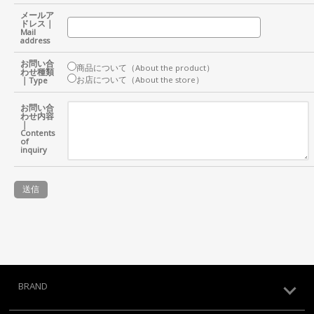
メールア
ドレス｜
Mail
address
お問い合
商品について（About the product）
わせ種類
お店について（About the store）
｜Type
お問い合
わせ内容
｜
Contents
of
inquiry
BRAND