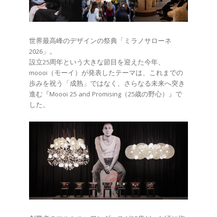
世界最高峰のデザインの祭典「ミラノサローネ
2026」。
設立25周年という大きな節目を迎えた今年、
moooi（モーイ）が発表したテーマは、これまでの
歩みを祝う「成熟」ではなく、さらなる未来へ突き
進む『Moooi 25 and Promising（25歳の野心）』で
した。