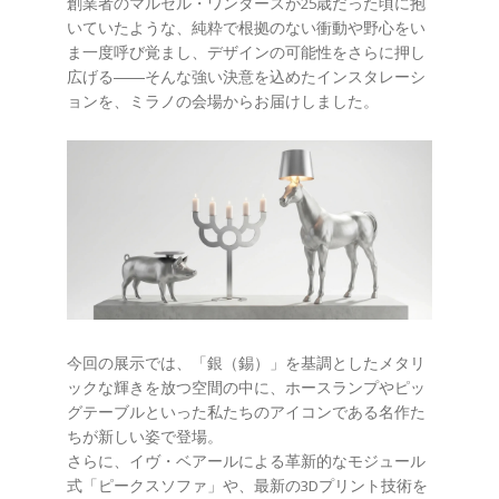
創業者のマルセル・ワンダースが25歳だった頃に抱
いていたような、純粋で根拠のない衝動や野心をい
ま一度呼び覚まし、デザインの可能性をさらに押し
広げる――そんな強い決意を込めたインスタレーシ
ョンを、ミラノの会場からお届けしました。
今回の展示では、「銀（錫）」を基調としたメタリ
ックな輝きを放つ空間の中に、ホースランプやピッ
グテーブルといった私たちのアイコンである名作た
ちが新しい姿で登場。
さらに、イヴ・ベアールによる革新的なモジュール
式「ピークスソファ」や、最新の3Dプリント技術を