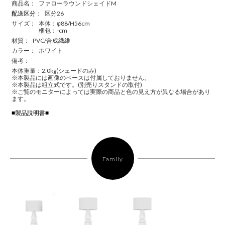
商品名：
ファローラウンドシェイドM
配送区分
：
区分26
サイズ：
本体：φ88/H56cm
梱包：-cm
材質：
PVC/合成繊維
カラー：
ホワイト
備考：
本体重量：2.0kg(シェードのみ)
※本製品には画像のベースは付属しておりません。
※本製品は組立式です。(別売りスタンドの取付)
※ご覧のモニターによっては実際の商品と色の見え方が異なる場合があり
ます。
■製品説明書■
Family