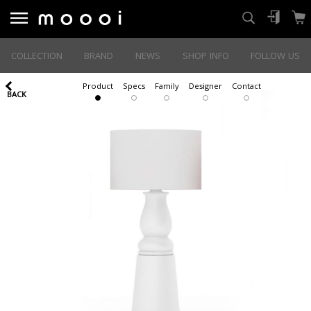
COLLECTION
BRAND
NEWS
SHOP INFO
FOLLOW US
Product
Specs
Family
Designer
Contact
BACK