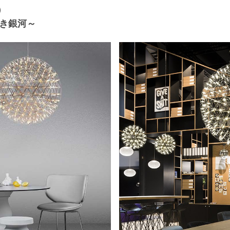
2）
き銀河～