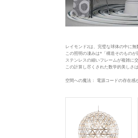
レイモンド2は、完璧な球体の中に無
この照明の凄みは*「構造そのものが
ステンレスの細いフレームが複雑に交
この計算し尽くされた数学的美しさ
空間への魔法： 電源コードの存在感