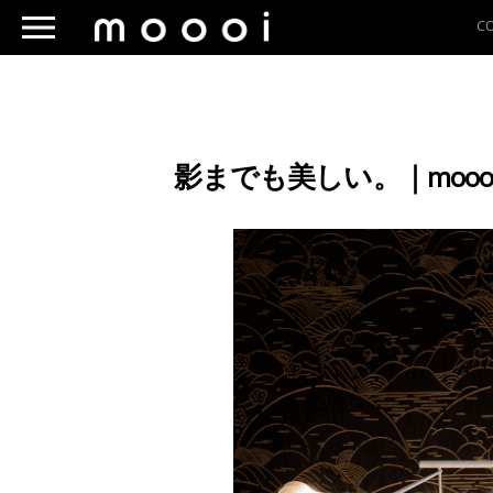
C
影までも美しい。｜moo