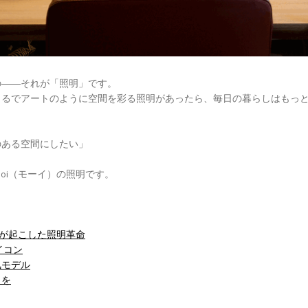
の――それが「照明」です。
まるでアートのように空間を彩る照明があったら、毎日の暮らしはもっ
」
のある空間にしたい」
oi（モーイ）の照明です。
iが起こした照明革命
イコン
気モデル
」を