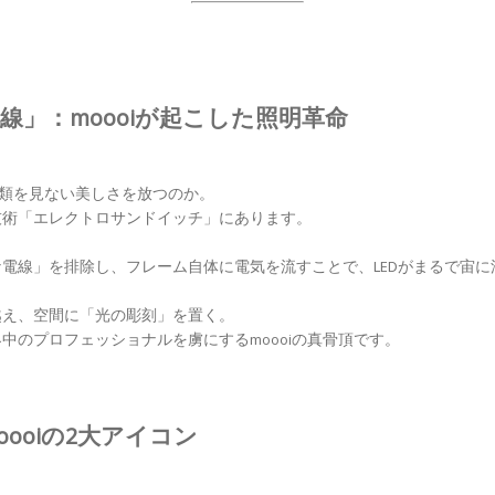
線」：moooiが起こした照明革命
に類を見ない美しさを放つのか。
技術「エレクトロサンドイッチ」にあります。
電線」を排除し、フレーム自体に電気を流すことで、LEDがまるで宙
越え、空間に「光の彫刻」を置く。
中のプロフェッショナルを虜にするmoooiの真骨頂です。
ooiの2大アイコン