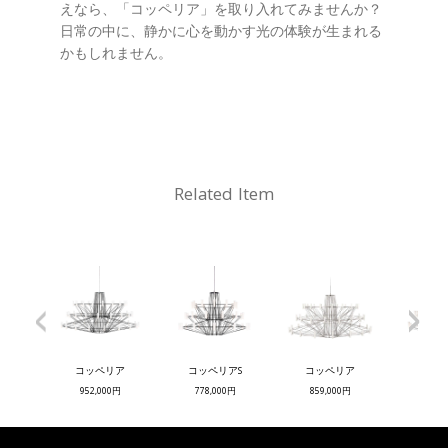
えなら、「コッペリア」を取り入れてみませんか？
日常の中に、静かに心を動かす光の体験が生まれる
かもしれません。
Related Item
<
>
コッペリア
コッペリアS
コッペリア
コッペ
952,000円
778,000円
859,000円
744,