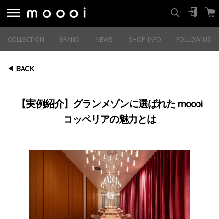
COLLECTION
BRAND
NEWS
SHOP INFO
FOLLOW US
BACK
【実例紹介】グランメゾンに選ばれた moooi
コッペリアの魅力とは