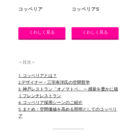
コッペリア
コッペリアS
くわしく見る
くわしく見る
＜目次＞
1. コッペリアとは？
2.デザイナー・三宅有洋氏の空間哲学
3. 神戸レストラン「オノマトペ」 ─ 感覚を豊かに描
くフレンチレストラン
4. コッペリア採用シーンのご紹介
5. まとめ：空間価値を高める照明としてのコッペリ
ア