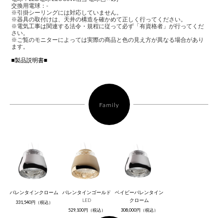
交換用電球：-
※引掛シーリングには対応していません。
※器具の取付けは、天井の構造を確かめて正しく行ってください。
※電気工事は関連する法令・規程に従って必ず「有資格者」が行ってくだ
さい。
※ご覧のモニターによっては実際の商品と色の見え方が異なる場合があり
ます。
■製品説明書■
Family
バレンタインクローム
バレンタインゴールド
ベイビーバレンタイン
LED
クローム
331,540円（税込）
529,100円（税込）
308,000円（税込）