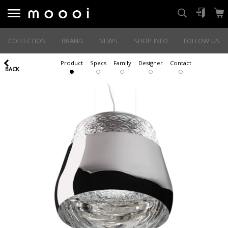
COLLECTION
BRAND
NEWS
SHOP INFO
FOLLOW US
Product
Specs
Family
Designer
Contact
BACK