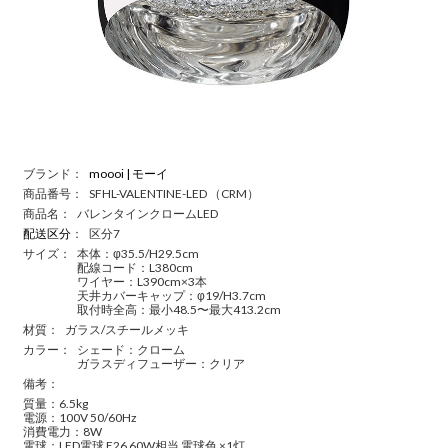
ブランド：
moooi | モーイ
商品番号：
SFHL-VALENTINE-LED （CRM）
商品名：
バレンタインクロームLED
配送区分
：
区分7
サイズ：
本体：φ35.5/H29.5cm
配線コード：L380cm
ワイヤー：L390cm×3本
天井カバーキャップ：φ19/H3.7cm
取付時全高：最小48.5〜最大413.2cm
材質：
ガラス/スチールメッキ
カラー：
シェード：クローム
ガラスディフューザー：クリア
備考：
質量：6.5kg
電源：100V 50/60Hz
消費電力：8W
電球：LED電球 E26 60W相当 電球色 ×1灯