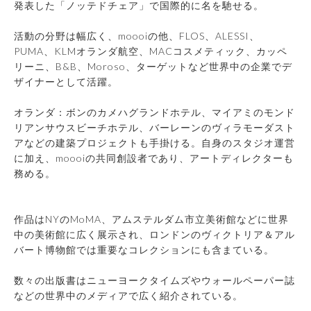
発表した「ノッテドチェア」で国際的に名を馳せる。
活動の分野は幅広く、moooiの他、FLOS、ALESSI、
PUMA、KLMオランダ航空、MACコスメティック、カッペ
リーニ、B&B、Moroso、ターゲットなど世界中の企業でデ
ザイナーとして活躍。
オランダ：ボンのカメハグランドホテル、マイアミのモンド
リアンサウスビーチホテル、バーレーンのヴィラモーダスト
アなどの建築プロジェクトも手掛ける。自身のスタジオ運営
に加え、moooiの共同創設者であり、アートディレクターも
務める。
作品はNYのMoMA、アムステルダム市立美術館などに世界
中の美術館に広く展示され、ロンドンのヴィクトリア＆アル
バート博物館では重要なコレクションにも含まている。
数々の出版書はニューヨークタイムズやウォールペーパー誌
などの世界中のメディアで広く紹介されている。