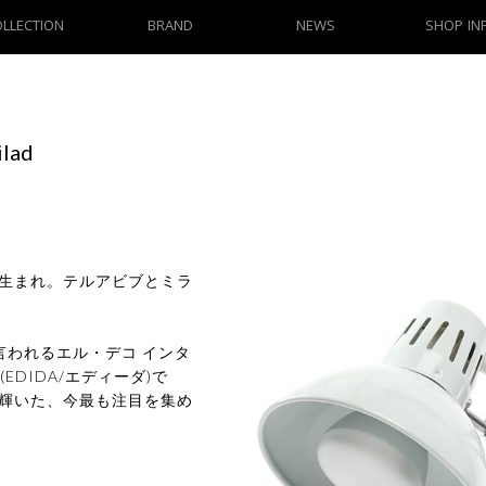
OLLECTION
BRAND
NEWS
SHOP IN
lad
ブ生まれ。テルアビブとミラ
言われるエル・デコ インタ
EDIDA/エディーダ)で
に輝いた、今最も注目を集め