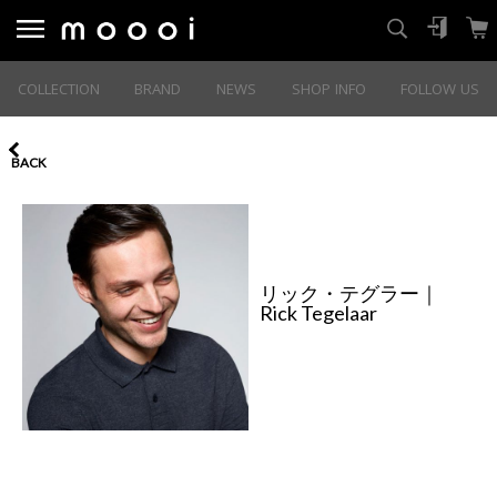
COLLECTION
BRAND
NEWS
SHOP INFO
FOLLOW US
BACK
リック・テグラー｜
Rick Tegelaar