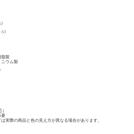
63
63
樹脂製
ミニウム製
ー
応）
必要
ては実際の商品と色の見え方が異なる場合があります。