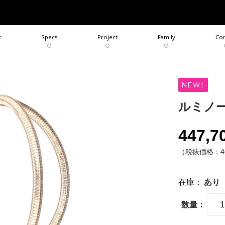
COLLECTION
BRAND
t
Specs
Project
Family
Con
NEW!
ルミノー
447,7
（税抜価格：40
在庫
：
あり
数量：