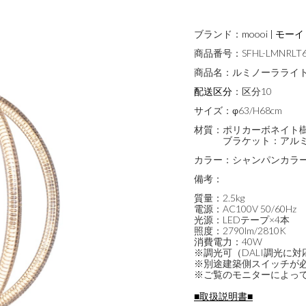
ブランド：
moooi | モーイ
商品番号：
SFHL-LMNRLT
商品名：
ルミノーラライト
配送区分
：
区分10
サイズ：
φ63/H68cm
材質：
ポリカーボネイト
ブラケット：アル
カラー：
シャンパンカラ
備考：
質量：2.5kg
電源：AC100V 50/60Hz
光源：LEDテープ×4本
照度：2790lm/2810K
消費電力：40W
※調光可（DALI調光に対
※別途建築側スイッチが
※ご覧のモニターによっ
■取扱説明書■