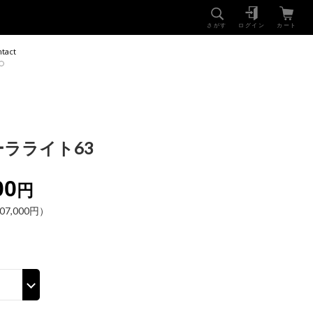
NEWS
SHOP
さがす
ログイン
カート
tact
ラライト63
00
円
7,000円）