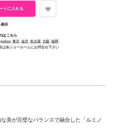
を表示
のは こちら
Qeeboo
東京
金沢
名古屋
大阪
福岡
況は各ショールームにお問合せ下さい
的な美が完璧なバランスで融合した「ルミノ