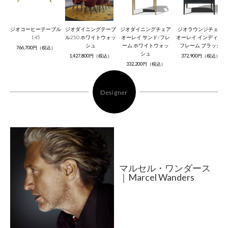
ジオコーヒーテーブル
ジオダイニングテーブ
ジオダイニングチェア
ジオラウンジチェア
145
ル250 ホワイトウォッ
オーレイ サンド/フレ
オーレイ インディゴ/
シュ
ーム ホワイトウォッ
フレーム ブラック
766,700円（税込）
シュ
1,427,800円（税込）
372,900円（税込）
332,200円（税込）
Designer
マルセル・ワンダース
｜Marcel Wanders