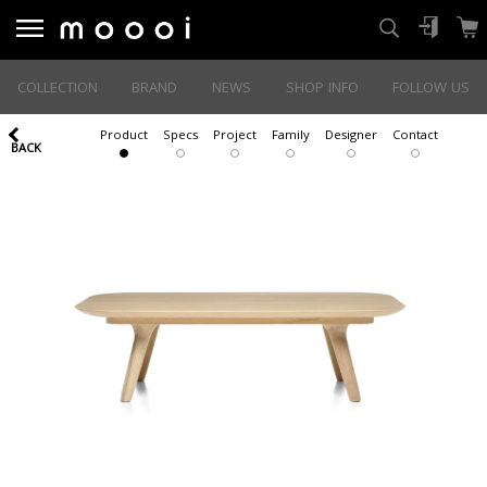
COLLECTION
BRAND
NEWS
SHOP INFO
FOLLOW US
Product
Specs
Project
Family
Designer
Contact
BACK