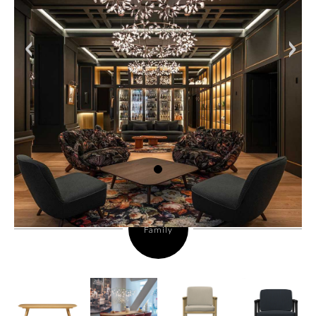
<
>
Family