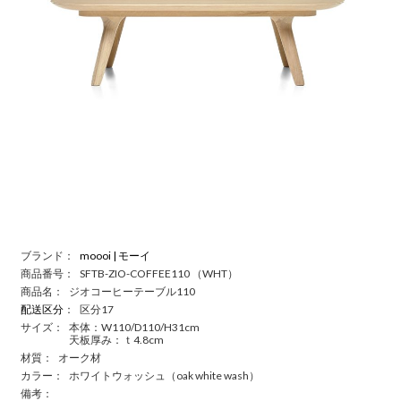
ブランド：
moooi | モーイ
商品番号：
SFTB-ZIO-COFFEE110 （WHT）
商品名：
ジオコーヒーテーブル110
配送区分
：
区分17
サイズ：
本体：W110/D110/H31cm
天板厚み：ｔ4.8cm
材質：
オーク材
カラー：
ホワイトウォッシュ（oak white wash）
備考：