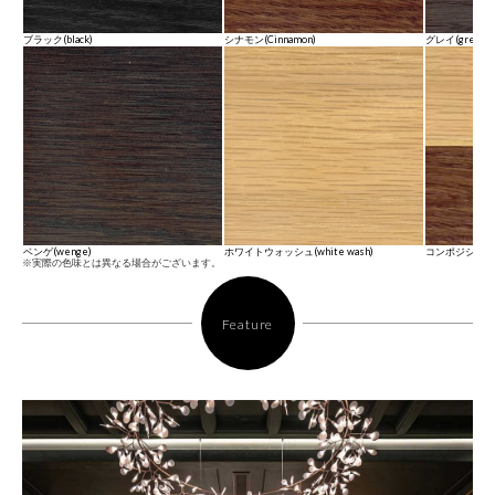
ブラック(black)
シナモン(Cinnamon)
グレイ(grey)
ベンゲ(wenge)
ホワイトウォッシュ(white wash)
コンポジション(co
※実際の色味とは異なる場合がございます。
Feature