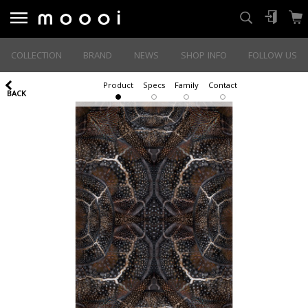
COLLECTION
BRAND
NEWS
SHOP INFO
FOLLOW US
Product
Specs
Family
Contact
BACK