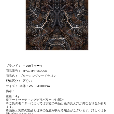
ブランド：
moooi | モーイ
商品番号：
SFAC-SHP180006
商品名：
ブルーミングシードラゴン
配送区分
：
区分27
サイズ：
本体：W200/D300cm
備考：
重量：-kg
※アートセッティングデリバリーでお届け
※ご覧のモニターによっては実際の商品と色の見え方が異なる場合があり
ます。
※画像と実際の製品とは柄の配置が異なる場合がございます。詳しくは
お
問い合わせ
ください。