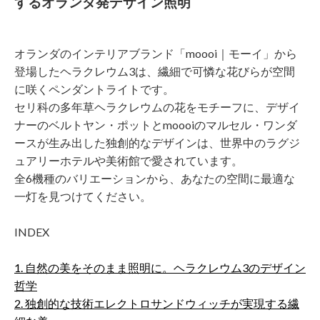
するオランダ発デザイン照明
オランダのインテリアブランド「moooi｜モーイ」から
登場したヘラクレウム3は、繊細で可憐な花びらが空間
に咲くペンダントライトです。
セリ科の多年草ヘラクレウムの花をモチーフに、デザイ
ナーのベルトヤン・ポットとmoooiのマルセル・ワンダ
ースが生み出した独創的なデザインは、世界中のラグジ
ュアリーホテルや美術館で愛されています。
全6機種のバリエーションから、あなたの空間に最適な
一灯を見つけてください。
INDEX
1. 自然の美をそのまま照明に。ヘラクレウム3のデザイン
哲学
2. 独創的な技術エレクトロサンドウィッチが実現する繊