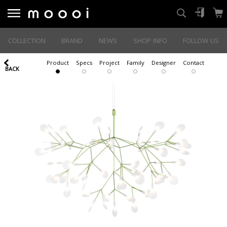
COLLECTION
BRAND
NEWS
SHOP INFO
FOLLOW US
Product
Specs
Project
Family
Designer
Contact
BACK