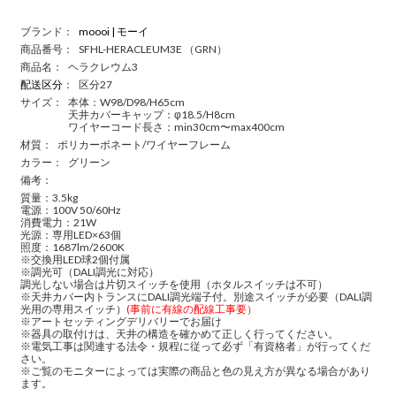
ブランド：
moooi | モーイ
商品番号：
SFHL-HERACLEUM3E （GRN）
商品名：
ヘラクレウム3
配送区分
：
区分27
サイズ：
本体：W98/D98/H65cm
天井カバーキャップ：φ18.5/H8cm
ワイヤーコード長さ：min30cm〜max400cm
材質：
ポリカーボネート/ワイヤーフレーム
カラー：
グリーン
備考：
質量：3.5kg
電源：100V 50/60Hz
消費電力：21W
光源：専用LED×63個
照度：1687lm/2600K
※交換用LED球2個付属
※調光可（DALI調光に対応）
調光しない場合は片切スイッチを使用（ホタルスイッチは不可）
※天井カバー内トランスにDALI調光端子付。別途スイッチが必要（DALI調
光用の専用スイッチ）
(事前に有線の配線工事要）
※アートセッティングデリバリーでお届け
※器具の取付けは、天井の構造を確かめて正しく行ってください。
※電気工事は関連する法令・規程に従って必ず「有資格者」が行ってくだ
さい。
※ご覧のモニターによっては実際の商品と色の見え方が異なる場合があり
ます。