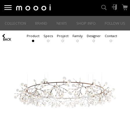
COLLECTION
BRAND
NEWS
SHOP INFO
FOLLOW US
Product
Specs
Project
Family
Designer
Contact
BACK