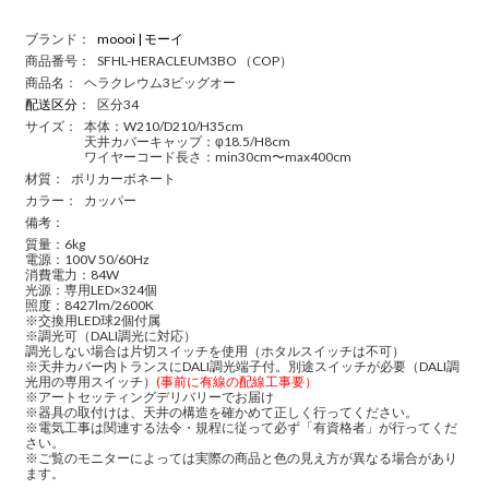
ブランド：
moooi | モーイ
商品番号：
SFHL-HERACLEUM3BO （COP）
商品名：
ヘラクレウム3ビッグオー
配送区分
：
区分34
サイズ：
本体：W210/D210/H35cm
天井カバーキャップ：φ18.5/H8cm
ワイヤーコード長さ：min30cm〜max400cm
材質：
ポリカーボネート
カラー：
カッパー
備考：
質量：6kg
電源：100V 50/60Hz
消費電力：84W
光源：専用LED×324個
照度：8427lm/2600K
※交換用LED球2個付属
※調光可（DALI調光に対応）
調光しない場合は片切スイッチを使用（ホタルスイッチは不可）
※天井カバー内トランスにDALI調光端子付。別途スイッチが必要（DALI調
光用の専用スイッチ）
(事前に有線の配線工事要）
※アートセッティングデリバリーでお届け
※器具の取付けは、天井の構造を確かめて正しく行ってください。
※電気工事は関連する法令・規程に従って必ず「有資格者」が行ってくだ
さい。
※ご覧のモニターによっては実際の商品と色の見え方が異なる場合があり
ます。