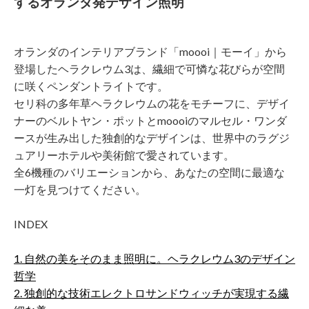
するオランダ発デザイン照明
オランダのインテリアブランド「moooi｜モーイ」から
登場したヘラクレウム3は、繊細で可憐な花びらが空間
に咲くペンダントライトです。
セリ科の多年草ヘラクレウムの花をモチーフに、デザイ
ナーのベルトヤン・ポットとmoooiのマルセル・ワンダ
ースが生み出した独創的なデザインは、世界中のラグジ
ュアリーホテルや美術館で愛されています。
全6機種のバリエーションから、あなたの空間に最適な
一灯を見つけてください。
INDEX
1. 自然の美をそのまま照明に。ヘラクレウム3のデザイン
哲学
2. 独創的な技術エレクトロサンドウィッチが実現する繊