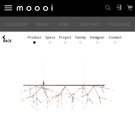
COLLECTION
BRAND
NEWS
SHOP INFO
FOLLOW US
Product
Specs
Project
Family
Designer
Contact
BACK