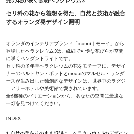
光の花が咲く照明ヘラクレウム3
セリ科の花から着想を得た、自然と技術が融合
するオランダ発デザイン照明
オランダのインテリアブランド「moooi｜モーイ」から
登場したヘラクレウム3は、繊細で可憐な花びらが空間
に咲くペンダントライトです。
セリ科の多年草ヘラクレウムの花をモチーフに、デザイ
ナーのベルトヤン・ポットとmoooiのマルセル・ワンダ
ースが生み出した独創的なデザインは、世界中のラグジ
ュアリーホテルや美術館で愛されています。
全6機種のバリエーションから、あなたの空間に最適な
一灯を見つけてください。
INDEX
1. 自然の美をそのまま照明に。ヘラクレウム3のデザイン