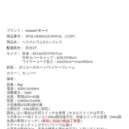
ブランド：
moooi | モーイ
商品番号：
SFHL-HERACLEUM3-EL （COP）
商品名：
ヘラクレウム3エンドレス
配送区分
：
区分27
サイズ：
本体：W116/D57/H37cm
天井カバーキャップ：φ18.5/H8cm
ワイヤーコード長さ：min30cm〜max400cm
材質：
ポリカーボネート/ワイヤーフレーム
カラー：
カッパー
備考：
質量：3kg
電源：100V 50/60Hz
消費電力：16W
光源：専用LED×45個
照度：1180lm/2600K
※交換用LED球2個付属
※調光可（DALI調光に対応）
調光しない場合は片切スイッチを使用（ホタルスイッチは不可）
※天井カバー内トランスにDALI調光端子付。別途スイッチが必要（DALI調
光用の専用スイッチ）
(事前に有線の配線工事要）
※アートセッティングデリバリーでお届け
※器具の取付けは、天井の構造を確かめて正しく行ってください。