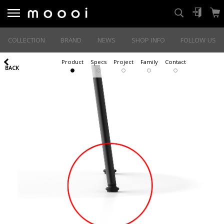
COLLECTION
BRAND
NEWS
SHOP INFO
FOLLOW US
Product
Specs
Project
Family
Contact
BACK