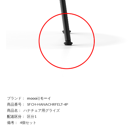
ブランド：
moooi | モーイ
商品番号：
SFCH-HANACHRFELT-4P
商品名：
ハナチェア用グライズ
配送区分
：
区分1
備考：
4個セット