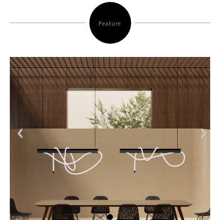
Feature
<
>