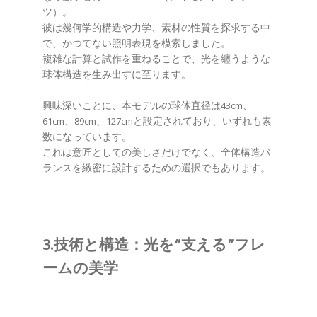
ツ）。
彼は幾何学的構造や力学、素材の性質を探求する中
で、かつてない照明表現を模索しました。
複雑な計算と試作を重ねることで、光を纏うような
球体構造を生み出すに至ります。
興味深いことに、本モデルの球体直径は43cm、
61cm、89cm、127cmと設定されており、いずれも素
数になっています。
これは意匠としての美しさだけでなく、全体構造バ
ランスを緻密に設計するための選択でもあります。
3.技術と構造：光を“支える”フレ
ームの美学