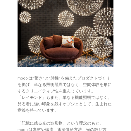
moooiは“驚き”と“詩性”を備えたプロダクトづくり
を掲げ、単なる照明器具ではなく、空間体験を形に
するクリエイティブ性を重んじています。
「レイモンド」もまた、単なる機能照明ではなく、
見る者に強い印象を残すオブジェとして、生まれた
意義を持っています。
「記憶に残る光の造形物」という理念のもと、
moooiは素材や構造、電源供給方法、光の散り方、