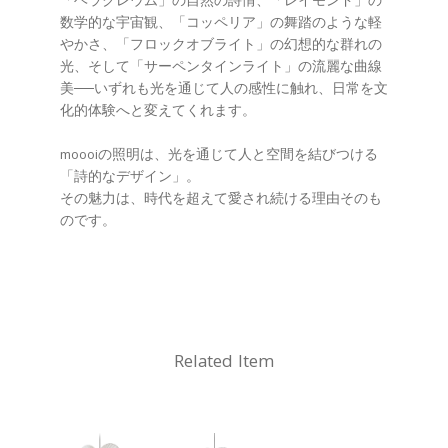
「ヘラクレウム」の自然の詩情、「レイモンド」の
数学的な宇宙観、「コッペリア」の舞踏のような軽
やかさ、「フロックオブライト」の幻想的な群れの
光、そして「サーペンタインライト」の流麗な曲線
美──いずれも光を通じて人の感性に触れ、日常を文
化的体験へと変えてくれます。
moooiの照明は、光を通じて人と空間を結びつける
「詩的なデザイン」。
その魅力は、時代を超えて愛され続ける理由そのも
のです。
Related Item