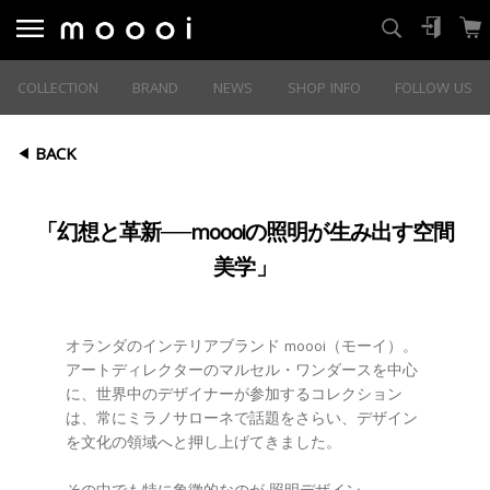
COLLECTION
BRAND
NEWS
SHOP INFO
FOLLOW US
BACK
「幻想と革新──moooiの照明が生み出す空間
美学」
オランダのインテリアブランド moooi（モーイ）。
アートディレクターのマルセル・ワンダースを中心
に、世界中のデザイナーが参加するコレクション
は、常にミラノサローネで話題をさらい、デザイン
を文化の領域へと押し上げてきました。