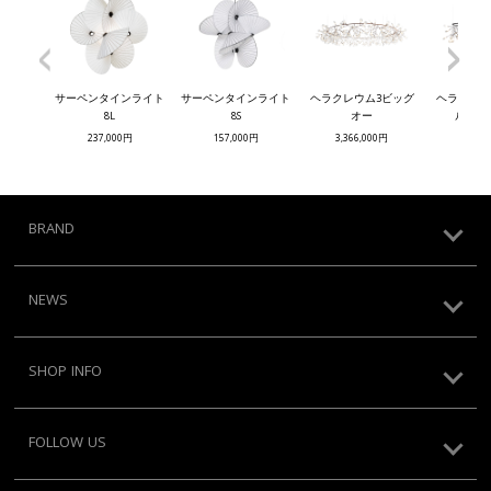
<
>
サーペンタインライト
サーペンタインライト
ヘラクレウム3ビッグ
ヘラクレウ
8L
8S
オー
ルビッ
237,000円
157,000円
3,366,000円
1,964
BRAND
NEWS
SHOP INFO
FOLLOW US