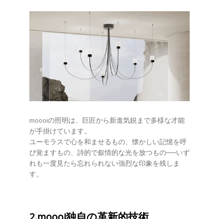
moooiの照明は、巨匠から新進気鋭まで多様な才能
が手掛けています。
ユーモラスで心を和ませるもの、懐かしい記憶を呼
び覚ますもの、詩的で叙情的な光を放つもの──いず
れも一度見たら忘れられない強烈な印象を残しま
す。
2.moooi独自の革新的技術