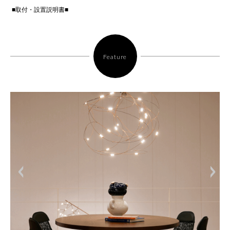
■取付・設置説明書■
Feature
<
>