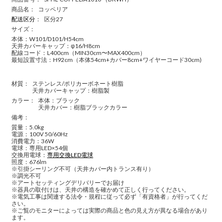
商品名：
コッペリア
配送区分
：
区分27
サイズ：
本体：W101/D101/H54cm
天井カバーキャップ：φ16/H8cm
配線コード：L400cm（MIN30cm〜MAX400cm）
最短設置寸法：H92cm（本体54cm+カバー8cm+ワイヤーコード30cm)
材質：
ステンレス/ポリカーボネート樹脂
天井カバーキャップ：樹脂製
カラー：
本体：ブラック
天井カバー：樹脂ブラックカラー
備考：
質量：5.0kg
電源：100V 50/60Hz
消費電力：36W
電球：専用LED×54個
交換用電球：
専用交換LED電球
照度：676lm
※引掛シーリング不可（天井カバー内トランス有り）
※調光不可
※アートセッティングデリバリーでお届け
※器具の取付けは、天井の構造を確かめて正しく行ってください。
※電気工事は関連する法令・規程に従って必ず「有資格者」が行ってくだ
さい。
※ご覧のモニターによっては実際の商品と色の見え方が異なる場合があり
ます。