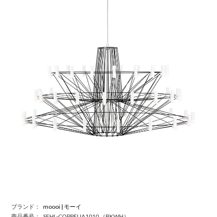
ブランド：
moooi | モーイ
商品番号：
SFHL-COPPELIA1010 （BKWH）