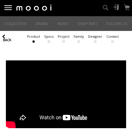
COLLECTION
BRAND
NEWS
SHOP INFO
FOLLOW US
Product
Specs
Project
Family
Designer
Contact
BACK