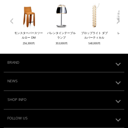
<
>
モンスターバースツー
バレンタインテーブル
プロップライト ダブ
レイモン
ルロー DM
ランプ
ルバーティカル
468,
256,300円
353,000円
540,000円
BRAND
NEWS
SHOP INFO
FOLLOW US