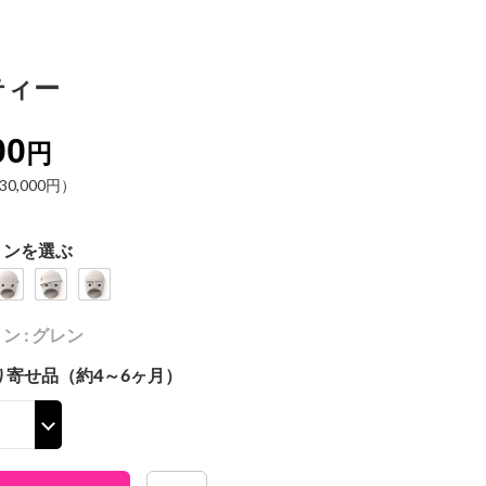
ティー
00
円
0,000円）
ョンを選ぶ
 : グレン
り寄せ品（約4～6ヶ月）