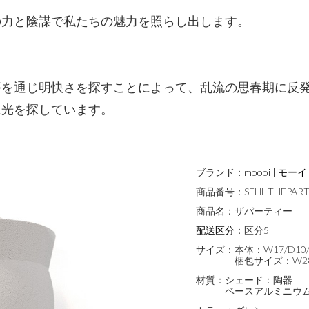
の力と陰謀で私たちの魅力を照らし出します。
序を通じ明快さを探すことによって、乱流の思春期に反
に光を探しています。
ブランド：
moooi | モーイ
商品番号：
SFHL-THEPAR
商品名：
ザパーティー
配送区分
：
区分5
サイズ：
本体：W17/D10/
梱包サイズ：W28/
材質：
シェード：陶器
ベースアルミニウ