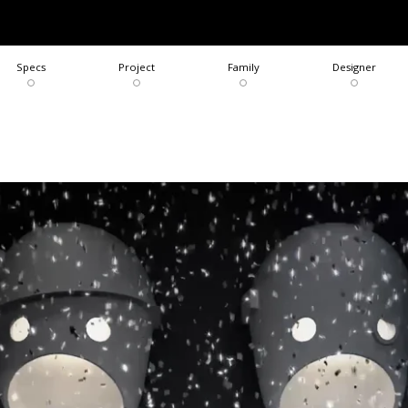
COLLECTION
BRAND
Specs
Project
Family
Designer