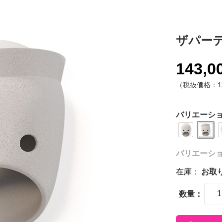
ザパー
143,0
（税抜価格：13
バリエーシ
バリエーション
在庫
：
お取
数量：