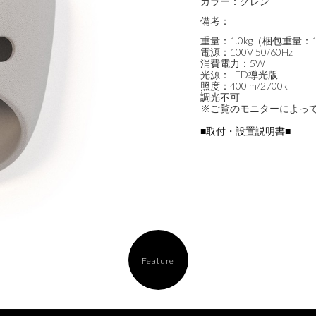
カラー：
グレン
備考：
重量：1.0kg（梱包重量：1.
電源：100V 50/60Hz
消費電力：5W
光源：LED導光版
照度：400lm/2700k
調光不可
※ご覧のモニターによっ
■取付・設置説明書■
Feature