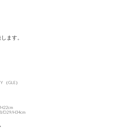
発します。
TY （GLE）
H22cm
D29/H34cm
ム