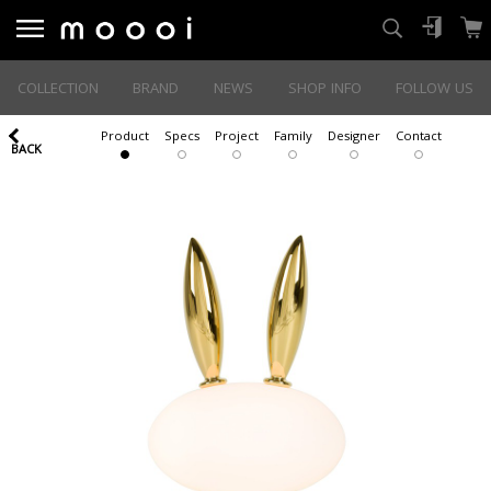
COLLECTION
BRAND
NEWS
SHOP INFO
FOLLOW US
Product
Specs
Project
Family
Designer
Contact
BACK