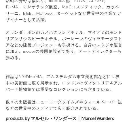
活動の分野は幅広く、moooiの他、FLOS、ALESSI、
PUMA、KLMオランダ航空、MACコスメティック、カッペ
リーニ、B&B、Moroso、ターゲットなど世界中の企業でデ
ザイナーとして活躍。
オランダ：ボンのカメハグランドホテル、マイアミのモンド
リアンサウスビーチホテル、バーレーンのヴィラモーダスト
アなどの建築プロジェクトも手掛ける。自身のスタジオ運営
に加え、moooiの共同創設者であり、アートディレクターも
務める。
作品はNYのMoMA、アムステルダム市立美術館などに世界
中の美術館に広く展示され、ロンドンのヴィクトリア＆アル
バート博物館では重要なコレクションにも含まている。
数々の出版書はニューヨークタイムズやウォールペーパー誌
などの世界中のメディアで広く紹介されている。
products by マルセル・ワンダース｜Marcel Wanders