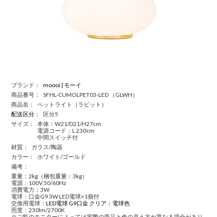
ブランド：
moooi | モーイ
商品番号：
SFHL-CUMOLPET03-LED （GLWH）
商品名：
ペットライト（ラビット）
配送区分
：
区分5
サイズ：
本体：W21/D21/H27cm
電源コード：L 230cm
中間スイッチ付
材質：
ガラス/陶器
カラー：
ホワイト/ゴールド
備考：
重量：2kg（梱包重量：3kg）
電源：100V 50/60Hz
消費電力：3W
電球：口金G9 3W LED電球×1個付
交換用電球：
LED電球 G9口金 クリア：電球色
照度：230lm/2700K
※ご覧のモニターによっては実際の商品と色の見え方が異なる場合があり