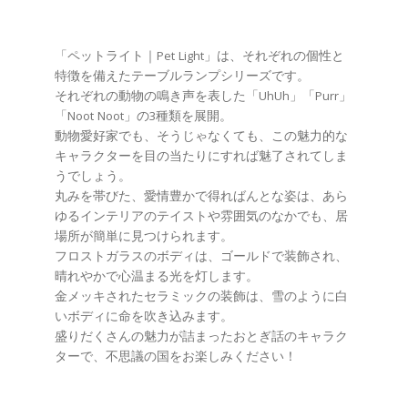
「ペットライト｜Pet Light」は、それぞれの個性と
特徴を備えたテーブルランプシリーズです。
それぞれの動物の鳴き声を表した「UhUh」「Purr」
「Noot Noot」の3種類を展開。
動物愛好家でも、そうじゃなくても、この魅力的な
キャラクターを目の当たりにすれば魅了されてしま
うでしょう。
丸みを帯びた、愛情豊かで得ればんとな姿は、あら
ゆるインテリアのテイストや雰囲気のなかでも、居
場所が簡単に見つけられます。
フロストガラスのボディは、ゴールドで装飾され、
晴れやかで心温まる光を灯します。
金メッキされたセラミックの装飾は、雪のように白
いボディに命を吹き込みます。
盛りだくさんの魅力が詰まったおとぎ話のキャラク
ターで、不思議の国をお楽しみください！