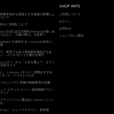
SHOP INFO
県熊本地方を震源とする地震の影響によ
ご利用について
ついて
ログイン
期間中のご利用について
お問合せ
alone 2026】設立25周年のmoooiが描く未
ではなく「25歳の野心」を世界へ
ショップのご案内
xtraordinary”を体現する｜moooiの名作コ
0選
ア。家具でもあり美術館収蔵品でもあ
ン・バース×モーイの燃やす椅子
ムとは？」から「どれを選ぶ？」まで｜
の完全ガイド
い。｜moooi（モーイ）照明おすすめ
イモンド・ヘラクレウム】
ニマルシングス 実物大動物家具の全貌
ーペット エデンクイーン｜超高精細プリン
マット
グランメゾンに選ばれた moooi コッペ
は
たちに「ルミノーラライト」新登場