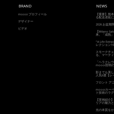
BRAND
NEWS
moooi プロフィール
【重要】熊本
る配送遅延に
デザイナー
2026 お盆
ビデオ
【Milano S
来。「成熟」
“A Life E
レクション1
スモークチェ
る、マーティ
「ヘラクレウ
moooi照明
影までも美し
人気6選【レ
フロント ア
moooiカ
ト技術のラグ
【実例紹介】
リアの魅力と
光の本質をか