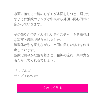
水面に落ちる一滴のしずくが水面を打つと、踊りだ
すように波紋のリングが中央から外側へ同心円状に
広がっていきます。
その艷やかでみずみずしいテクスチャ―を超高精細
な写実的表現で描き出しました。
流動体が形を変えながら、水面に美しい紋様を作り
出しています。
波紋は穏やかな落ち着きと、精神の流れ、集中力を
もたらしてくれるでしょう。
リップルズ
サイズ：φ250cm
くわしく見る