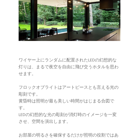
ワイヤー上にランダムに配置されたLEDの幻想的な
灯りは、まるで夜空を自由に飛び交うホタルを思わ
せます。
フロックオブライトはアートピースとも言える光の
彫刻です。
黄昏時は照明が最も美しい時間がはじまる合図で
す。
LEDの幻想的な光の彫刻が消灯時のイメージを一変
させ、空間を演出します。
お部屋の明るさを確保するだけが照明の役割ではあ