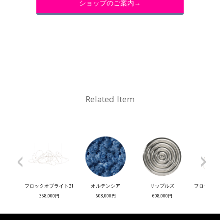
ショップのご案内→
Related Item
<
>
フロックオブライト31
オルテンシア
リップルズ
フロックオ
358,000円
608,000円
608,000円
141,