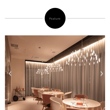
Feature
<
>