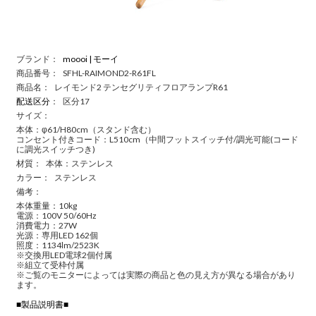
ブランド：
moooi | モーイ
商品番号：
SFHL-RAIMOND2-R61FL
商品名：
レイモンド2 テンセグリティフロアランプR61
配送区分
：
区分17
サイズ：
本体：φ61/H80cm（スタンド含む）
コンセント付きコード：L510cm（中間フットスイッチ付/調光可能(コード
に調光スイッチつき)
材質：
本体：ステンレス
カラー：
ステンレス
備考：
本体重量：10kg
電源：100V 50/60Hz
消費電力：27W
光源：専用LED 162個
照度：1134lm/2523K
※交換用LED電球2個付属
※組立て受枠付属
※ご覧のモニターによっては実際の商品と色の見え方が異なる場合があり
ます。
■製品説明書■