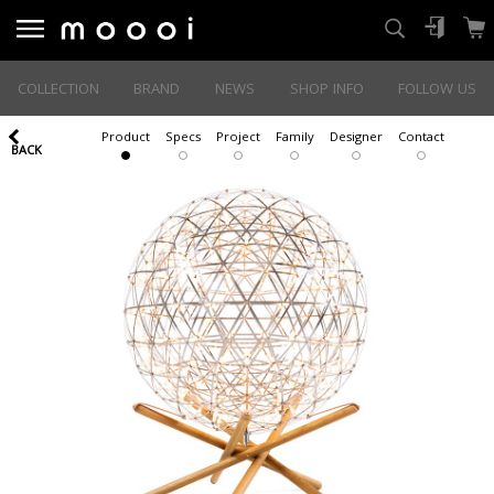
COLLECTION
BRAND
NEWS
SHOP INFO
FOLLOW US
Product
Specs
Project
Family
Designer
Contact
BACK