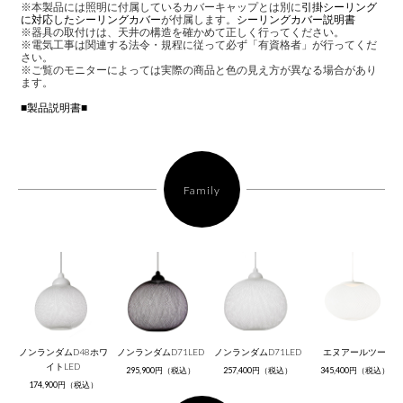
※本製品には照明に付属しているカバーキャップとは別に
引掛シーリング
に対応したシーリングカバー
が付属します。
シーリングカバー説明書
※器具の取付けは、天井の構造を確かめて正しく行ってください。
※電気工事は関連する法令・規程に従って必ず「有資格者」が行ってくだ
さい。
※ご覧のモニターによっては実際の商品と色の見え方が異なる場合があり
ます。
■製品説明書■
Family
ノンランダムD48ホワ
ノンランダムD71LED
ノンランダムD71LED
エヌアールツー
イトLED
295,900円（税込）
257,400円（税込）
345,400円（税込）
174,900円（税込）