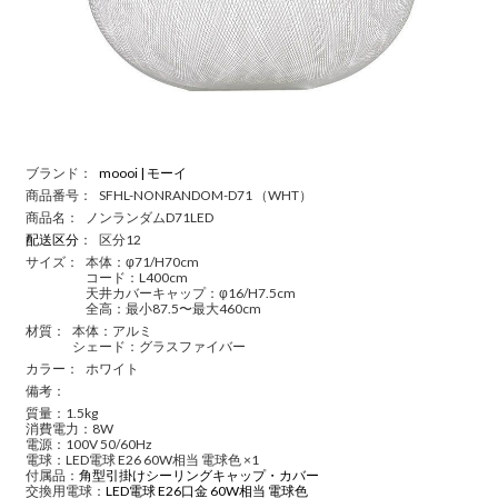
ブランド：
moooi | モーイ
商品番号：
SFHL-NONRANDOM-D71 （WHT）
商品名：
ノンランダムD71LED
配送区分
：
区分12
サイズ：
本体：φ71/H70cm
コード：L400cm
天井カバーキャップ：φ16/H7.5cm
全高：最小87.5〜最大460cm
材質：
本体：アルミ
シェード：グラスファイバー
カラー：
ホワイト
備考：
質量：1.5kg
消費電力：8W
電源：100V 50/60Hz
電球：LED電球 E26 60W相当 電球色 ×1
付属品：
角型引掛けシーリングキャップ・カバー
交換用電球：
LED電球 E26口金 60W相当 電球色