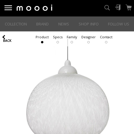
COLLECTION
BRAND
NEWS
SHOP INFO
FOLLOW US
Product
Specs
Family
Designer
Contact
BACK