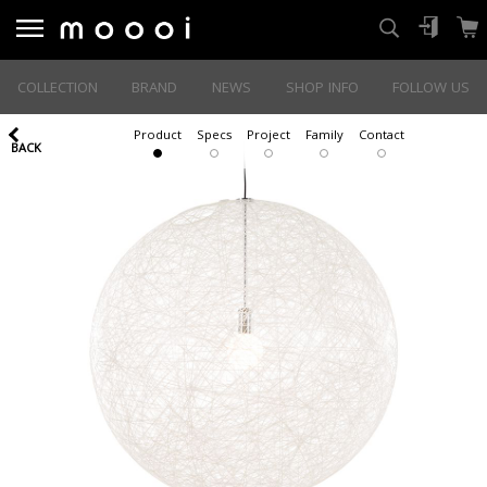
COLLECTION
BRAND
NEWS
SHOP INFO
FOLLOW US
Product
Specs
Project
Family
Contact
BACK