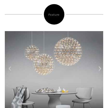
Feature
<
>