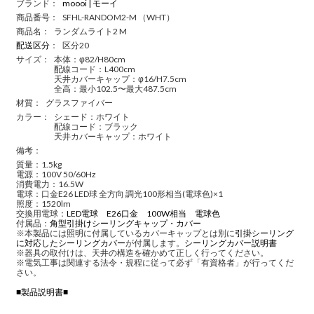
ブランド：
moooi | モーイ
商品番号：
SFHL-RANDOM2-M （WHT）
商品名：
ランダムライト2 M
配送区分
：
区分20
サイズ：
本体：φ82/H80cm
配線コード：L400cm
天井カバーキャップ：φ16/H7.5cm
全高：最小102.5〜最大487.5cm
材質：
グラスファイバー
カラー：
シェード：ホワイト
配線コード：ブラック
天井カバーキャップ：ホワイト
備考：
質量：1.5kg
電源：100V 50/60Hz
消費電力：16.5W
電球：口金E26 LED球 全方向 調光100形相当(電球色)×1
照度：1520lm
交換用電球：
LED電球 E26口金 100W相当 電球色
付属品：
角型引掛けシーリングキャップ・カバー
※本製品には照明に付属しているカバーキャップとは別に
引掛シーリング
に対応したシーリングカバー
が付属します。
シーリングカバー説明書
※器具の取付けは、天井の構造を確かめて正しく行ってください。
※電気工事は関連する法令・規程に従って必ず「有資格者」が行ってくだ
さい。
■製品説明書■