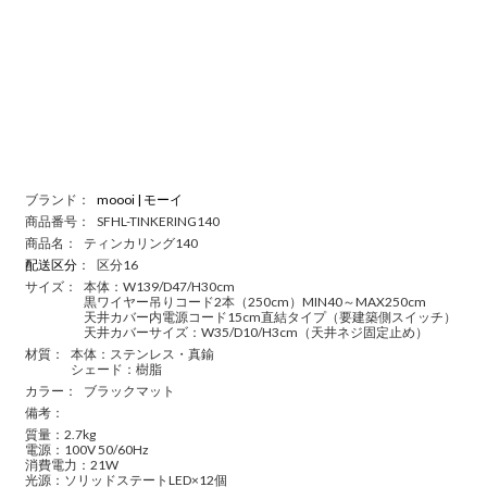
ブランド：
moooi | モーイ
商品番号：
SFHL-TINKERING140
商品名：
ティンカリング140
配送区分
：
区分16
サイズ：
本体：W139/D47/H30cm
黒ワイヤー吊りコード2本（250cm）MIN40～MAX250cm
天井カバー内電源コード15cm直結タイプ（要建築側スイッチ）
天井カバーサイズ：W35/D10/H3cm（天井ネジ固定止め）
材質：
本体：ステンレス・真鍮
シェード：樹脂
カラー：
ブラックマット
備考：
質量：2.7kg
電源：100V 50/60Hz
消費電力：21W
光源：ソリッドステートLED×12個