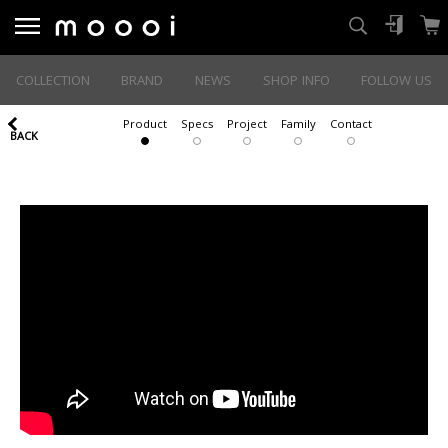
COLLECTION
BRAND
NEWS
SHOP INFO
FOLLOW US
Product
Specs
Project
Family
Contact
BACK