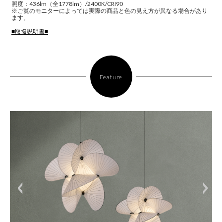
照度：436lm（全1778lm）/2400K/CRI90
※ご覧のモニターによっては実際の商品と色の見え方が異なる場合があり
ます。
■取扱説明書■
Feature
<
>