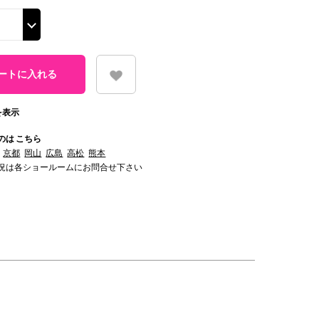
を表示
のは こちら
京都
岡山
広島
高松
熊本
況は各ショールームにお問合せ下さい