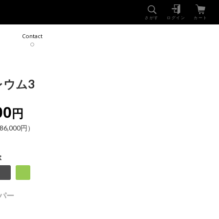
NEWS
SHOP
さがす
ログイン
カート
Contact
レウム3
00
円
6,000円）
ぶ
ッパー