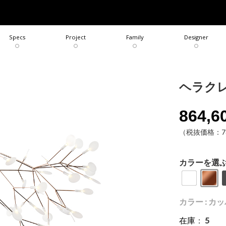
COLLECTION
BRAND
Specs
Project
Family
Designer
ヘラク
864,6
（税抜価格：78
カラーを選
カラー : カ
在庫
：
5