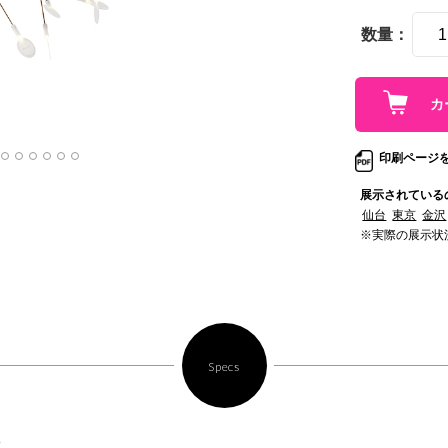
数量：
印刷ページ
展示されている
仙台
東京
金沢
※実際の展示状
Specs
3