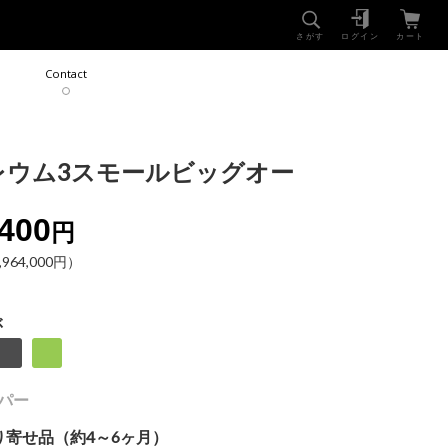
NEWS
SHOP
さがす
ログイン
カート
Contact
レウム3スモールビッグオー
,400
円
64,000円）
ぶ
ッパー
り寄せ品（約4～6ヶ月）