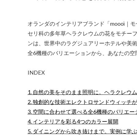
オランダのインテリアブランド「moooi
セリ科の多年草ヘラクレウムの花をモチーフ
ンは、世界中のラグジュアリーホテルや美
全6機種のバリエーションから、あなたの空
INDEX
1. 自然の美をそのまま照明に。ヘラクレウ
2. 独創的な技術エレクトロサンドウィッチ
3. 空間に合わせて選べる全6機種のバリエー
4. インテリアを彩る4つのカラー展開
5. ダイニングから吹き抜けまで。実例に学